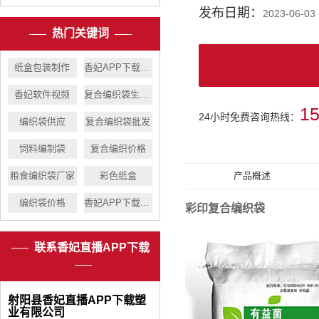
发布日期：
2023-06-03
热门关键词
纸盒包装制作
香妃APP下载厂家价格
香妃软件视频
复合编织袋生产厂家
1
24小时免费咨询热线：
编织袋供应
复合编织袋批发
饲料编制袋
复合编织价格
粮食编织袋厂家
彩色纸盒
产品概述
编织袋价格
香妃APP下载生产
彩印复合编织袋
联系香妃直播APP下载
射阳县香妃直播APP下载塑
业有限公司