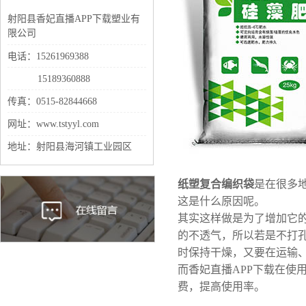
射阳县香妃直播APP下载塑业有
限公司
电话：15261969388
15189360888
传真：0515-82844668
网址：www.tstyyl.com
地址：射阳县海河镇工业园区
纸塑复合编织袋
是在很多
这是什么原因呢。
其实这样做是为了增加它
的不透气，所以若是不打
时保持干燥，又要在运输
而香妃直播APP下载在
费，提高使用率。