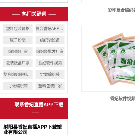
彩印复合编织
热门关键词
塑料包装价格
复合香妃APP下载
腻子粉袋
编织袋设备
​编织袋厂家
编织袋批发厂家
包装纸盒厂家
香妃软件视频
复合编织袋哪里好
定做编织袋
订做编织袋
塑料包装厂家
香妃软件视
联系香妃直播APP下载
射阳县香妃直播APP下载塑
业有限公司